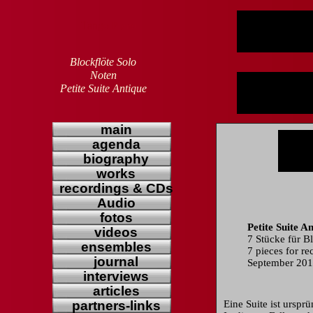
Tango Piano
Blockflöte Solo
Noten
Petite Suite Antique
main
agenda
biography
works
recordings & CDs
Audio
fotos
Petite Suite A
videos
7 Stücke für
Bl
ensembles
7 pieces for re
journal
September 2014
interviews
articles
partners-links
Eine Suite ist urspr