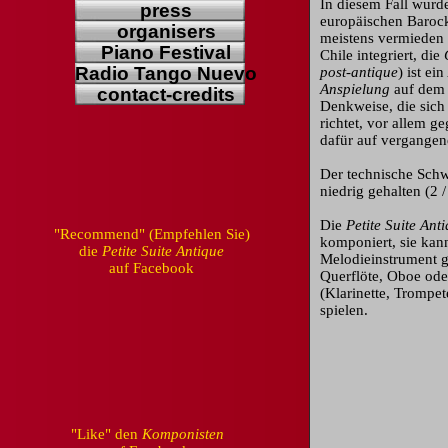
In diesem Fall wurd
press
europäischen Baroc
organisers
meistens vermieden
Piano Festival
Chile integriert, die
Radio Tango Nuevo
post-antique
) ist e
Anspielung
auf dem 
contact-credits
Denkweise, die sich
richtet, vor allem 
dafür auf vergangene 
Der technische Schw
niedrig gehalten (2 /
Die
Petite Suite Ant
"Recommend" (Empfehlen Sie)
komponiert, sie kan
die
Petite Suite Antique
Melodieinstrument g
auf Facebook
Querflöte, Oboe ode
(Klarinette, Trompet
spielen.
"Like" den
Komponisten