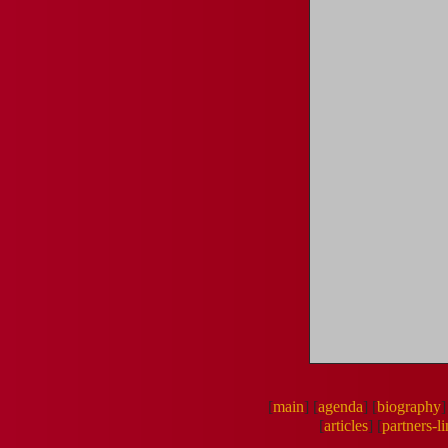
[
main
]
[
agenda
]
[
biography
]
[
articles
]
[
partners-l