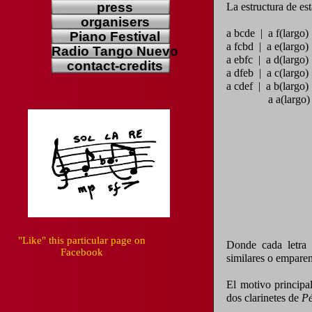
press
La estructura de est
organisers
a bcde | a f(largo)
Piano Festival
a fcbd | a e(largo)
Radio Tango Nuevo
a ebfc | a d(largo)
contact-credits
a dfeb | a c(largo) 
a cdef | a b(largo)
a a(largo) [fu
"Like" this particular page on
Donde cada letra
Facebook
similares o empare
El motivo principa
dos clarinetes de
Pé