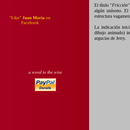
El título "
Fricción
"
algún unísono. El 
estructura vagamen
"Like"
Juan Maria
on
Facebook
La indicación inic
dibujo animado) im
argucias de Jerry.
a word to the wise