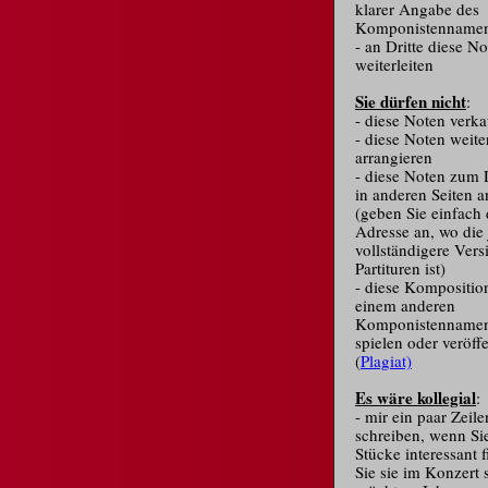
klarer Angabe des
Komponistennamen
- an Dritte diese N
weiterleiten
Sie dürfen nicht
:
- diese Noten verk
- diese Noten weite
arrangieren
- diese Noten zum
in anderen Seiten a
(geben Sie einfach 
Adresse an, wo die
vollständigere Vers
Partituren ist)
- diese Kompositio
einem anderen
Komponistennamen
spielen oder veröff
(
Plagiat)
Es wäre kollegial
:
- mir ein paar Zeile
schreiben, wenn Si
Stücke interessant 
Sie sie im Konzert 