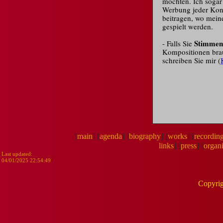
möchten. Ich sogar
Werbung jeder Kon
beitragen, wo mei
gespielt werden.
Stimmen
- Falls Sie
Kompositionen br
schreiben Sie mir (
[
main
]
[
agenda
]
[
biography
]
[
works
]
[
recordin
links
]
[
press
]
[
organi
Last updated:
04/01/2025 22:54:49
Copyrig