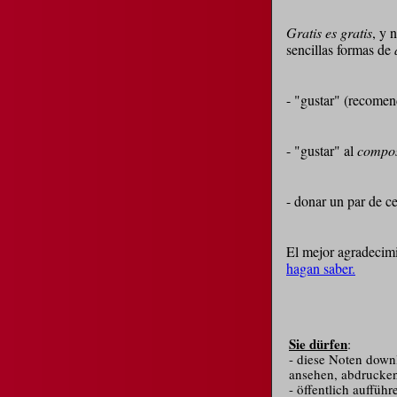
Gratis es gratis
, y 
sencillas formas de
- "gustar" (recome
- "gustar" al
compos
- donar un par de c
El mejor agradecimi
hagan saber.
Sie dürfen
:
- diese Noten down
ansehen, abdrucken
- öffentlich aufführ