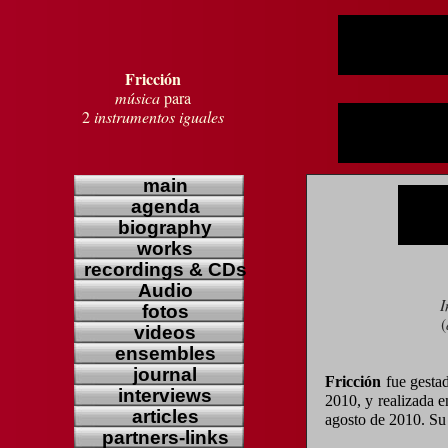
Fricción
música
para
2
instrumentos iguales
main
agenda
biography
works
recordings & CDs
Audio
I
fotos
(
videos
ensembles
journal
Fricción
fue gestad
interviews
2010, y realizada 
articles
agosto de 2010. Su 
partners-links