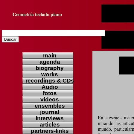
Geometría teclado piano
main
agenda
biography
works
recordings & CDs
Audio
fotos
videos
ensembles
journal
En la escuela me e
interviews
mirando las artic
articles
mundo, particularm
partners-links