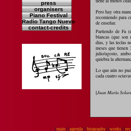
tiene al menos cuat
press
organisers
Pero hay otra maner
Piano Festival
recomiendo para cu
Radio Tango Nuevo
de enseñar.
contact-credits
Partiendo de Fa (
blancas (que son 
días, y las teclas 
meses que tienen 
julio/agosto, amb
quiebra la alternanc
Lo que aún no pude
cada cuatro octavas
[
Juan María Solar
[
main
]
[
agenda
]
[
biography
]
[
works
]
[
re