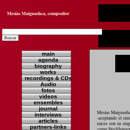
Mesías Maiguashca, compositor
main
main
agenda
agenda
biography
biography
works
works
recordings & CDs
recordings & CDs
Audio
Audio
fotos
fotos
videos
videos
ensembles
ensembles
journal
journal
Mesías Maiguashca
interviews
interviews
-aceptando el sími
articles
articles
raíces son su eta
partners-links
partners-links
como Stockhausen.