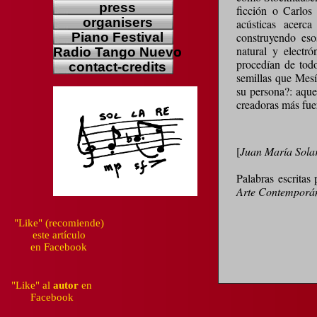
press
press
ficción o Carlos
organisers
organisers
acústicas acerc
Piano Festival
Piano Festival
construyendo es
natural y electr
Radio Tango Nuevo
Radio Tango Nuevo
procedían de tod
contact-credits
contact-credits
semillas que Mesí
su persona?: aque
creadoras más fue
[
Juan María Sola
Palabras escritas
Arte Contemporá
"Like" (recomiende)
este artículo
en Facebook
"Like" al
autor
en
Facebook