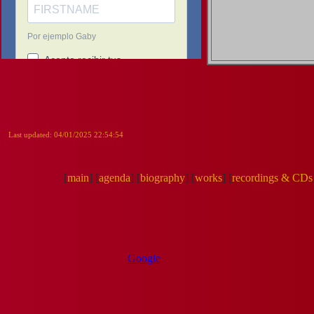
Last updated: 04/01/2025 22:54:54
[
main
]
[
agenda
]
[
biography
]
[
works
]
[
recordings & CDs
Google