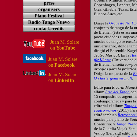
Colonia, Munich, Amster
press
Copenhagen, Londres, Ma
organisers
Graz, Ginebra, Texas, Est
Buenos Aires, etc.
Piano Festival
Radio Tango Nuevo
Dirige la
Orquesta No Típ
conjunto de tango de la u
contact-credits
de Bremen (ésta es así una
pocas ciudades europeas 
música de tango se enseña
Juan M. Solare
universitario), donde tam
on
YouTube
dirigió el Ensemble Kage
Teatro Musical
. En la
Hoc
Juan M. Solare
für Künste
(Universidad de
de Bremen enseña
compos
on
Facebook
arreglos para la práctica
Dirige la orquesta de la
Br
Juan M. Solare
Orchestergemeinschaft
.
on
LinkedIn
Editó para
Ricordi Munic
álbum
Arte del Tango
con 
15 compositores argentin
contemporáneos y para la
editorial el álbum
Tangos
cuatro manos
(2011). Par
editó también
Retrospecti
música para piano de
Saú
Cosentino
) y
Tango Pian
de la Guardia Vieja). Para
Verlag
(Leipzig) editó y a