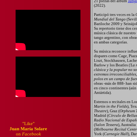
21 piezas del álbum
Tang
(2022).
Participó tres veces en la
Mundial del Tango
(Sevil
Bariloche 2009 y Seinäjo
Su repertorio tiene dos ce
música clásica de nuestro
tango argentino, con obra
en ambas categorías.
Su música reconoce influe
dispares como Cage, Piazz
Liszt, Stockhausen, Lach
Barlow y los Beatles ('
La 
clásica y la popular no s
extremos irreconciliables,
polos en un campo de fue
obras -más de 888- han si
en cinco continentes (aún 
Antártida).
Estrenos o recitales en Lo
Martin in the Fields
), Tex
Theatre
), Graz (
Orpheum T
Madrid (
Círculo de Bellas
Radio Nacional de Españ
"Like"
(
Salon Tessera
), Australia
Juan María Solare
(
Melbourne Recital Centr
on
Facebook
York (
Carnegie Hall
), Da