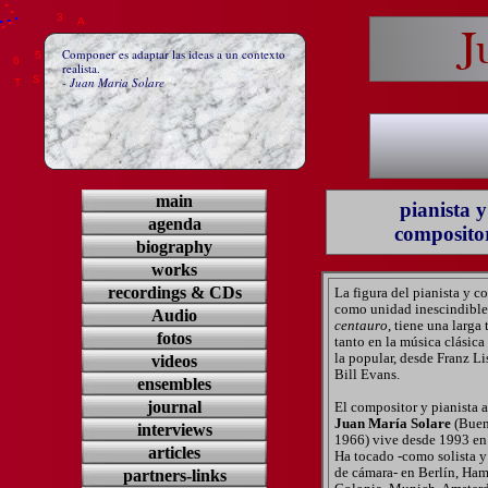
.
.
.
.
.
.
.
.
3
.
A
4
U
Componer es adaptar las ideas a un contexto
5
G
6
realista.
U
S
- Juan Maria Solare
Solare Pianist
T
Bremen
Komponist
main
pianista y
agenda
composito
biography
works
recordings & CDs
La figura del pianista y c
como unidad inescindibl
Audio
centauro
, tiene una larga 
fotos
tanto en la música clásic
la popular, desde Franz Li
videos
Bill Evans.
ensembles
journal
El compositor y pianista 
Juan María Solare
(Buen
interviews
1966) vive desde 1993 en
articles
Ha tocado -como solista y
de cámara- en Berlín, Ha
partners-links