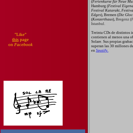
(
Ferienkurse für Neue Mu
Hamburg (
Festival Eigen
Festival Katarakt, Festiv
Edges
), Bremen (
Die Gloc
(
Konzerthaus
),
Bregenz (
F
Istanbul.
Treinta CDs de distintos i
"Like"
contienen al menos una o
this
page
Solare. Sus propias graba
on
Facebook
superan las 30 millones d
en
Spotify
.